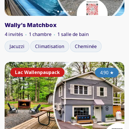
Wally’s Matchbox
4 invités
1 chambre
1 salle de bain
Jacuzzi
Climatisation
Cheminée
Lac Wallenpaupack
4.90
★