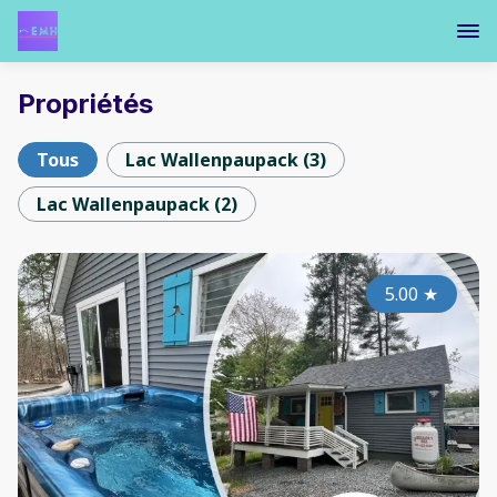
Propriétés
Tous
Lac Wallenpaupack
(
3
)
Lac Wallenpaupack
(
2
)
5.00
★