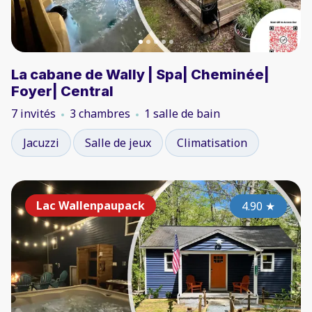
La cabane de Wally | Spa| Cheminée|
Foyer| Central
7 invités
3 chambres
1 salle de bain
Jacuzzi
Salle de jeux
Climatisation
Lac Wallenpaupack
4.90
★