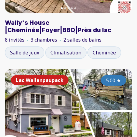
Wally's House
|Cheminée|Foyer|BBQ|Près du lac
8 invités
3 chambres
2 salles de bains
Salle de jeux
Climatisation
Cheminée
Lac Wallenpaupack
5.00
★