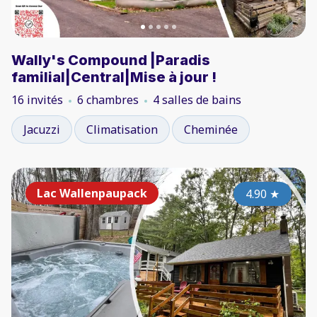
Wally's Compound |Paradis
familial|Central|Mise à jour !
16 invités
6 chambres
4 salles de bains
Jacuzzi
Climatisation
Cheminée
Lac Wallenpaupack
4.90
★