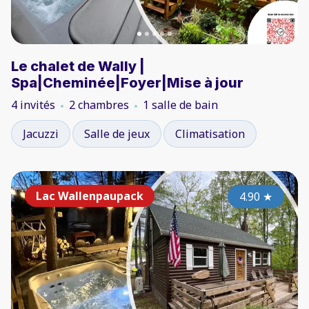
Le chalet de Wally |
Spa|Cheminée|Foyer|Mise à jour
4 invités
2 chambres
1 salle de bain
Jacuzzi
Salle de jeux
Climatisation
Lac Wallenpaupack
4.90
★