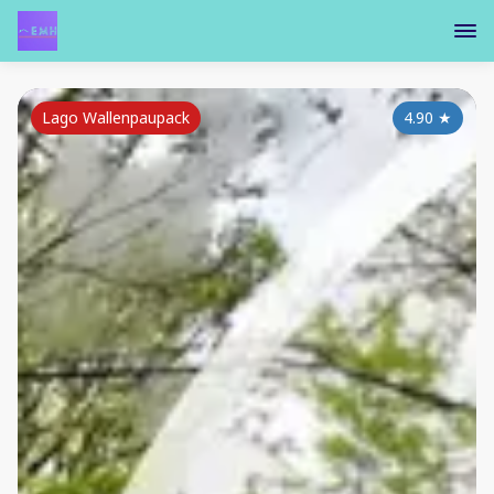
Lago Wallenpaupack
4.90
★